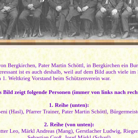
von Bergkirchen, Pater Martin Schöttl, in Bergkirchen ein B
ressant ist es auch deshalb, weil auf dem Bild auch viele im
 1. Weltkrieg Vorstand beim Schützenverein war.
 Bild zeigt folgende Personen (immer von links nach rech
1. Reihe (unten):
Beni (Hasl), Pfarrer Trainer, Pater Martin Schöttl, Bürgermei
2. Reihe (von unten):
er Leo, Märkl Andreas (Mang), Gerstlacher Ludwig, Rieger S
Sebastian Groß, Josef Märkl (Scharl)