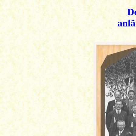
D
anlä