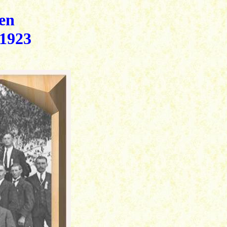
en
 1923