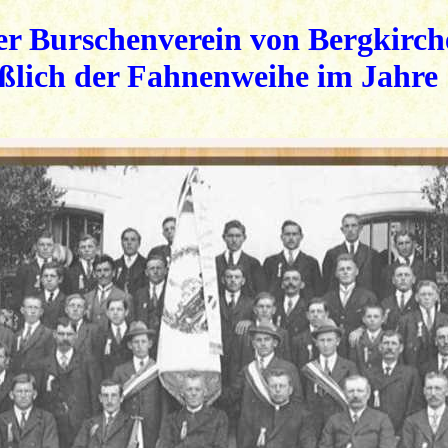
er Burschenverein von Bergkirch
ßlich der Fahnenweihe im Jahre